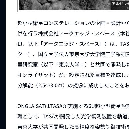
超小型衛星コンステレーションの企画・設計か
供を行う株式会社アークエッジ・スペース（本社：
良、以下「アークエッジ・スペース」）は、TASA（Ta
ター）、
国立大学法人東京大学大学院工学系研
里研究室（以下「東京大学」）
と共同で開発した
オンライサット）が、設定された目標を達成し
分解能（2.5～3.0m）の撮像に成功したこと
ONGLAISATはTASAが実施する6U超小型衛星短期実証事
環として、TASAが開発した光学観測装置を軌
東京大学が共同開発した高精度な姿勢制御技術