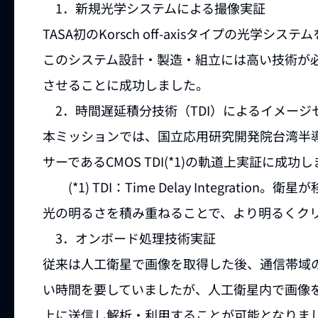
1．新規光学システムによる撮像実証
TASA初のKorsch off-axisタイプの光
このシステム設計・製造・組立には高い技術が
させることに成功しました。
2．時間遅延積分技術（TDI）によるイメージ
本ミッションでは、国立応用研究開発院台湾半導
サーであるCMOS TDI(*1)の軌道上実証に成功
(*1) TDI：Time Delay Integration。
衛星が
光の明るさを積み重ねることで、より明るくク
3．オンボード処理技術実証
従来は人工衛星で画像を取得した後、通信帯域
い時間を要していましたが、人工衛星内で画像
上に送信し解析・利用することが可能となりま