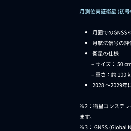
月測位実証衛星 (初号
月圏でのGNSS
月航法信号の評
衛星の仕様
– サイズ： 50 cm 
– 重さ：約 100 k
2028 ～202
※2：衛星コンステレ
ます。
※3： GNSS (Globa