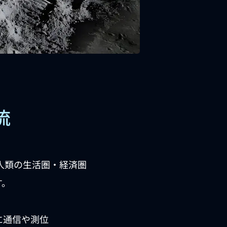
流
に、人類の生活圏・経済圏
す。
に通信や測位