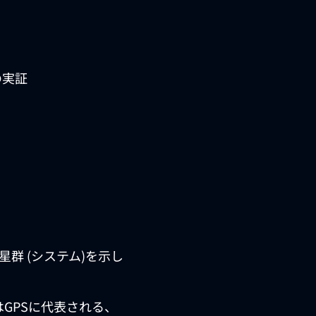
の実証
群 (システム)を示し
テム) はGPSに代表される、