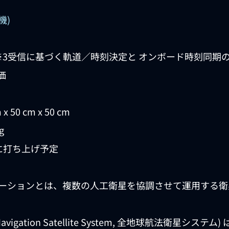
機)
※3受信に基づく軌道／時刻決定と オンボード時刻同期
価
x 50 cm x 50 cm
g
9年に打ち上げ予定
ーションとは、複数の人工衛星を協調させて運用する衛星
l Navigation Satellite System, 全地球航法衛星シス