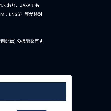
ており、JAXAでも
stem：LNSS）等が検討
g (時刻配信) の機能を有す