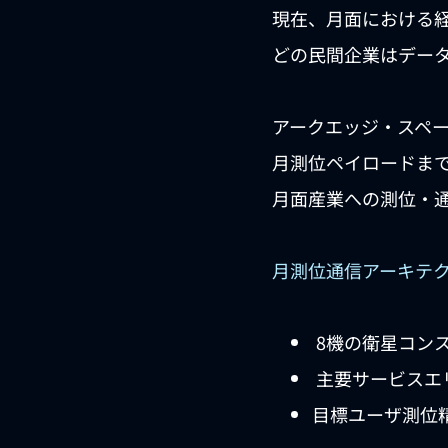
現在、月面における
どの民間企業はデー
アークエッジ・スペ
月測位ペイロードま
月面産業への測位・
月測位通信アーキテ
8機の衛星コン
主要サービスエ
目標ユーザ測位精