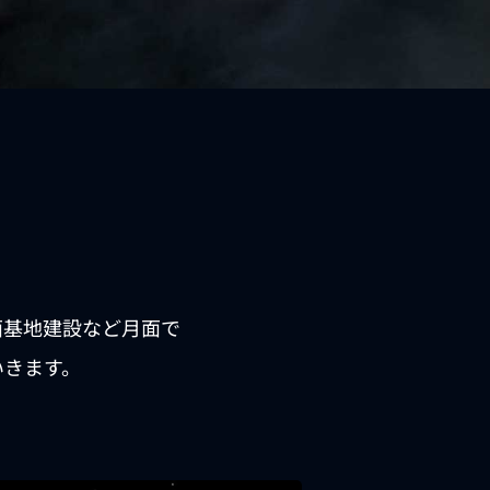
面基地建設など月面で
いきます。