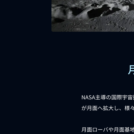
NASA主導の国際宇宙
が月面へ拡大し、様
月面ローバや月面基