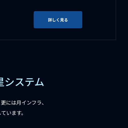
詳しく見る
星システム
、更には月インフラ、
しています。