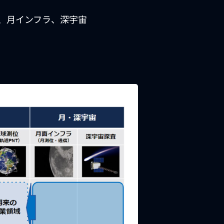
グ、月インフラ、深宇宙