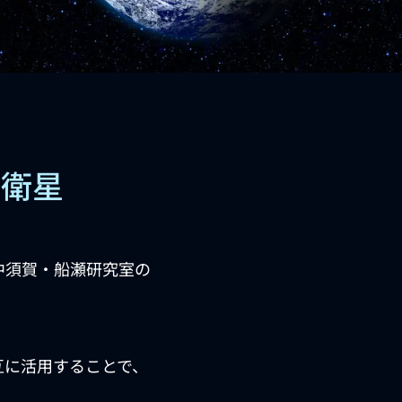
型衛星
中須賀・船瀬研究室の
互に活用することで、