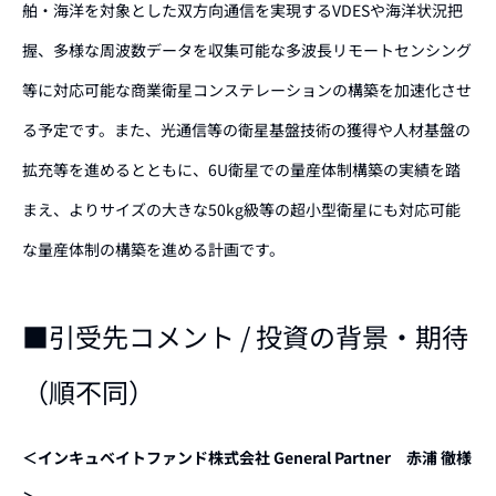
舶・海洋を対象とした双方向通信を実現するVDESや海洋状況把
握、多様な周波数データを収集可能な多波長リモートセンシング
等に対応可能な商業衛星コンステレーションの構築を加速
化させ
る予定です。また、光通信等の衛星
基盤技術
の
獲得
や
人材基盤
の
拡充等を進めるとともに、6U衛星での量産体制構築の実績を踏
まえ、
よりサイズの大きな
50kg級等の超小型衛星にも対応可能
な量産体制の構築を進
める計画です。
■引受先コメント / 投資の背景・期待
（順不同）
＜インキュベイトファンド株式会社 General Partner 赤浦 徹様