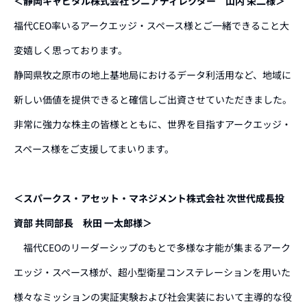
＜静岡キャピタル株式会社 シニアディレクター 山内 栄二様＞
福代CEO率いるアークエッジ・スペース様とご一緒できること大
変嬉しく思っております。
静岡県牧之原市の地上基地局におけるデータ利活用など、地域に
新しい価値を提供できると確信しご出資させていただきました。
非常に強力な株主の皆様とともに、世界を目指すアークエッジ・
スペース様をご支援してまいります。
＜スパークス・アセット・マネジメント株式会社 次世代成長投
資部 共同部長 秋田 一太郎様＞
福代CEOのリーダーシップのもとで多様な才能が集まるアーク
エッジ・スペース様が、超小型衛星コンステレーションを用いた
様々なミッションの実証実験および社会実装において主導的な役