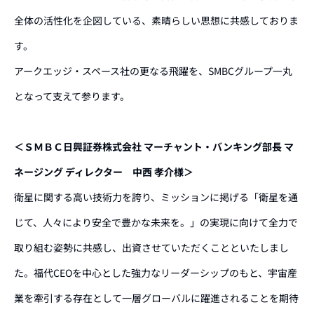
全体の活性化を企図している、素晴らしい思想に共感しておりま
す。
アークエッジ・スペース社の更なる飛躍を、SMBCグループ一丸
となって支えて参ります。
＜ＳＭＢＣ日興証券株式会社 マーチャント・バンキング部長 マ
ネージング ディレクター 中西 孝介様＞
衛星に関する高い技術力を誇り、ミッションに掲げる「衛星を通
じて、人々により安全で豊かな未来を。」の実現に向けて全力で
取り組む姿勢に共感し、出資させていただくことといたしまし
た。福代CEOを中心とした強力なリーダーシップのもと、宇宙産
業を牽引する存在として一層グローバルに躍進されることを期待