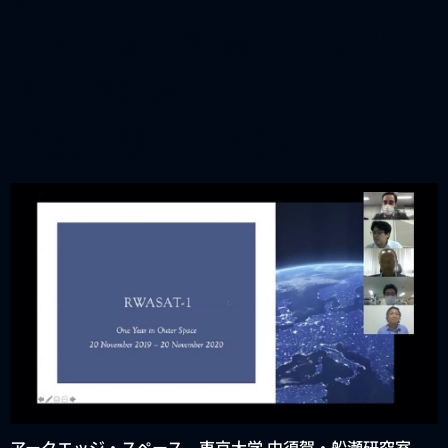
ンダ国初の衛星となる3U
超小型衛星「RWASAT-1」
が放出後一年を迎えました
アークエッジ・スペース、東京大学 中須賀・船瀬研究室、