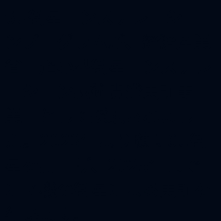
6U衛星コンステレーショ
ンプログラムが、経済産業
省「超小型衛星コンステレ
ーション技術開発実証事
業」として採択されまし
た。2023年より随時6U衛
星を打上げ、2025年まで
に７機の衛星による実証を
行います。