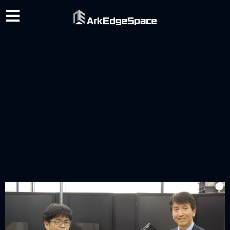
カテゴリー:
インフォ
メーション
特許庁長官が、アークエッ
ジ・スペース有明本社を来
訪し、意見交換を実施