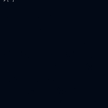
アークエッジ・スペース、
超小型衛星AE5Ra、
AE5Rb、AE5Rcを同時打上
げ、運用開始 〜標準化設計
のノウハウを活かし3機同
時投入を実現。AEシリーズ
として累計12機に到達、
2024年12月以降の1年で9