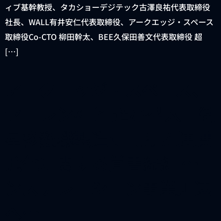
ィブ基幹教授、タカショーデジテック古澤良祐代表取締役
社長、WALL有井安仁代表取締役、アークエッジ・スペース
取締役Co-CTO 柳田幹太、BEE久保田善文代表取締役 超
[…]
アークエッジ・スペース、
セーレン社と 超小型人工衛
星多数機製造に向けた連携
強化に関する覚書締結 ～コ
ンステレーション事業加速
へ～