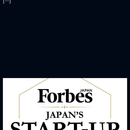
[…]
アークエッジ・スペース、
代表の福代が「Forbes
JAPAN 起業家ランキング
2026」第1位に選出