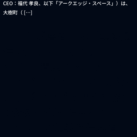
CEO：福代 孝良、以下「アークエッジ・スペース」）は、
大樹町（ […]
宇宙と成層圏間の光無線通
信の実証に向けて、
NICT、清原光学、アーク
エッジ・スペースおよびソ
フトバンクが連携推進協定
を締結～低軌道衛星と
HAPSに光無線通信装置を