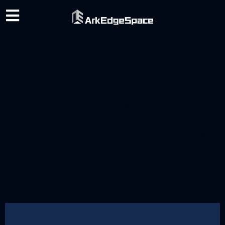
カテゴリー:
2025
アークエッジ・スペース、
JAXA宇宙戦略基金事業に
おける「国内打上げが調整
可能な軌道上実証機関」に
登録