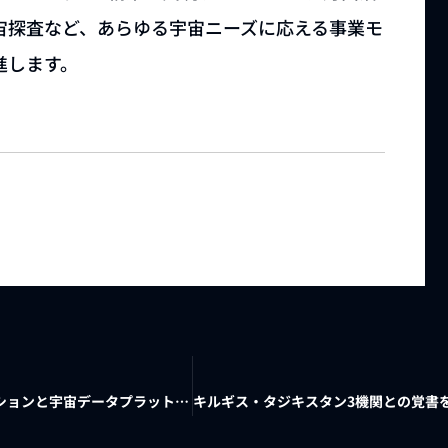
宙探査など、あらゆる宇宙ニーズに応える事業モ
進します。
パラグアイ宇宙庁との覚書締結 ～SDGsのための衛星コンステレーションと宇宙データプラットフォームによる宇宙利用と持続可能な開発の実現に向けた宇宙産業協力～