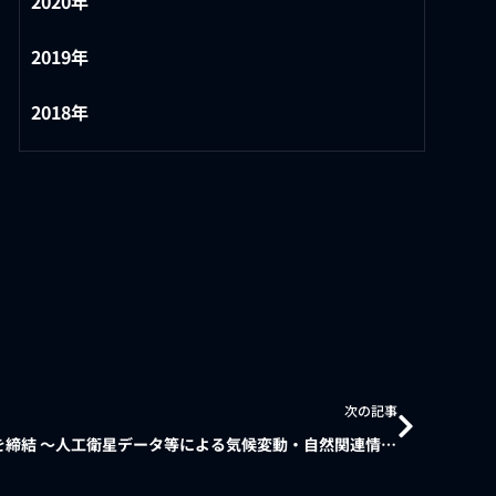
2020年
2019年
2018年
次の記事
キルギス・タジキスタン3機関との覚書を締結 ～人工衛星データ等による気候変動・自然関連情報の収集と 地域課題解決に関する共同研究を開始～