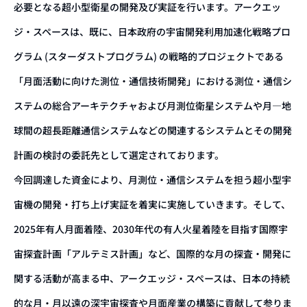
必要となる超小型衛星の開発及び実証を行います。アークエッ
ジ・スペースは、既に、日本政府の宇宙開発利⽤加速化戦略プロ
グラム (スターダストプログラム) の戦略的プロジェクトである
「⽉⾯活動に向けた測位・通信技術開発」における測位・通信シ
ステムの総合アーキテクチャおよび月測位衛星システムや月―地
球間の超長距離通信システムなどの関連するシステムとその開発
計画の検討の委託先として選定されております。
今回調達した資金により、月測位・通信システムを担う超小型宇
宙機の開発・打ち上げ実証を着実に実施していきます。そして、
2025年有人月面着陸、2030年代の有人火星着陸を目指す国際宇
宙探査計画「アルテミス計画」など、国際的な月の探査・開発に
関する活動が高まる中、アークエッジ・スペースは、日本の持続
的な月・月以遠の深宇宙探査や月面産業の構築に貢献して参りま