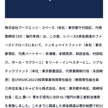
株式会社アークエッジ・スペース（本社：東京都千代田区、代表
取締役 CEO：福代孝良）は、この度、シリーズA資金調達のファ
ーストクローズにおいて、インキュベイトファンド（本社：東京
都港区、代表パートナー：赤浦徹、本間真彦、和田圭祐、村田祐
介、ポール・マクナーニ）をリード・インベスターとし、リアル
テックファンド（本社：東京都墨田区、代表業務執行役：永田暁
彦）及びMSIVC2021V投資事業有限責任組合（無限責任組合員
三井住友海上キャピタル株式会社、本社：東京都中央区、取締役
社長：石上 壽一）等を引受先に合計16.7億円の第三者割当増資
を実施しました。これまでに調達した資金調達は累計総額で約21