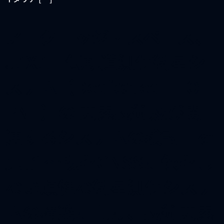
アークエッジ・スペース、
JAXA「低軌道測位衛星シ
ステム（Dedicated LEO
PNT）の 要素技術及び関
連するシステムの検討」を
完了 ～既存GNSSに依存し
ない頑健な衛星測位システ
ムの構築に向け、技術要素