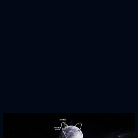
JAXAの月測位システム
(LNSS)の 定常的運用サー
ビスに向けたフィージビリ
ティ・スタディを完了 ～月
面での高精度測位サービス
実現に向けた成立性を確認
～