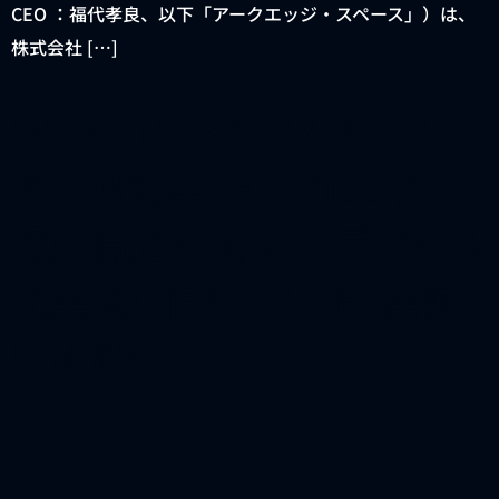
CEO ：福代孝良、以下「アークエッジ・スペース」）は、
株式会社 […]
アークエッジ・スペース、
超小型衛星AE1a打上げ、
運用開始 ～海洋のデジタル
化実現に向け、VDES実証
を加速～