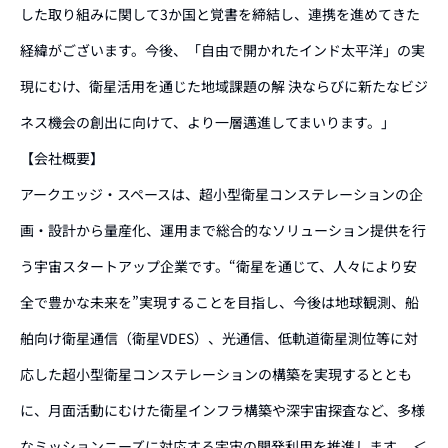
した取り組みに関して3か国と覚書を締結し、連携を進めてきた
経緯がございます。今後、「自由で開かれたインド太平洋」の実
現にむけ、衛星活用を通じた地域課題の解 決ならびに新たなビジ
ネス機会の創出に向けて、より一層邁進してまいります。」
【会社概要】
アークエッジ・スペースは、超小型衛星コンステレーションの企
画・設計から量産化、運用まで総合的なソリューション提供を行
う宇宙スタートアップ企業です。“衛星を通じて、人々により安
全で豊かな未来を”実現することを目指し、今後は地球観測、船
舶向け衛星通信（衛星VDES）、光通信、低軌道衛星測位等に対
応した超小型衛星コンステレーションの構築を実現するととも
に、月面活動にむけた衛星インフラ構築や深宇宙探査など、多様
なミッションニーズに対応する宇宙の開発利用を推進します。 ＜