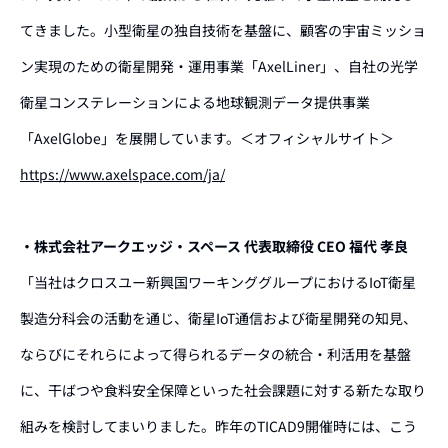
てきました。小型衛星の独自技術を基盤に、顧客の宇宙ミッショ
ン実現のための衛星開発・運用事業「AxelLiner」、自社の光学
衛星コンステレーションによる地球観測データ提供事業
「AxelGlobe」を展開しています。
＜オフィシャルサイト＞
https://www.axelspace.com/ja/
・株式会社アークエッジ・スペース 代表取締役 CEO 福代 孝良
「当社はクロスユー新興国ワーキンググループにおけるIoT衛星
製造分科会の活動を通じ、衛星IoT通信および衛星開発の知見、
ならびにそれらによって得られるデータの統合・利活用を基盤
に、干ばつや食料安全保障といった社会課題に対する新たな取り
組みを検討してまいりました。昨年のTICAD9開催時には、こう