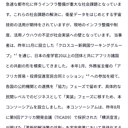
急速な都市化に伴うインフラ整備が重大な社会課題となっていま
す。これらの社会課題の解決に、衛星データをはじめとする宇宙
技術の活用が期待をされていますが、現地のインフラ整備や制
度、活用ノウハウの不足が社会実装への壁となっています。 当事
者は、昨年11月に設立した「クロスユー新興国ワーキンググルー
プ」*¹ を通じ、日本の産学官20以上の団体と共にアフリカ諸国
との共創の形を模索してきました。 本年1月、外務省主催の「ア
フリカ貿易・投資促進官民合同ミッション」*² への参加を経て、
各国の公的機関との連携を「協力」フェーズで留めず、具体的な
民間レベルでのビジネスとして「実装」フェーズに移すため、本
コンソーシアムを設立しました。 本コンソーシアムは、昨年8月
に第9回アフリカ開発会議（TICAD9）で採択された「横浜宣言」
が掲げた「革新的解決策の共創」を宇宙産業において具体化する